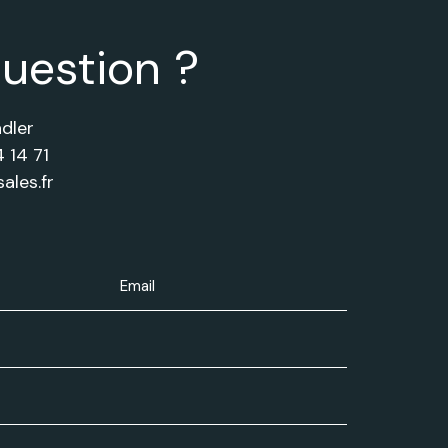
uestion ?
dler
 14 71
ales.fr