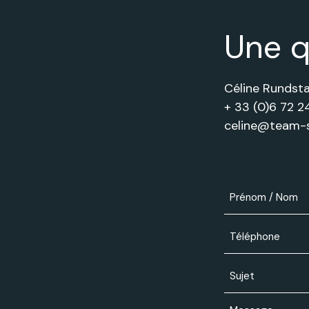
Une q
Céline Rundsta
+ 33 (0)6 72 24
celine@team-s